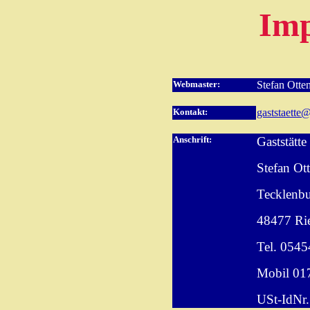
Im
Webmaster:
Stefan Otte
Kontakt:
gaststaette
Anschrift:
Gaststätte
Stefan Ot
Tecklenbu
48477 Rie
Tel. 054
Mobil 01
USt-IdNr